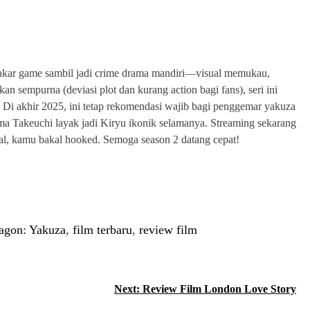
 akar game sambil jadi crime drama mandiri—visual memukau,
n sempurna (deviasi plot dan kurang action bagi fans), seri ini
a. Di akhir 2025, ini tetap rekomendasi wajib bagi penggemar yakuza
a Takeuchi layak jadi Kiryu ikonik selamanya. Streaming sekarang
al, kamu bakal hooked. Semoga season 2 datang cepat!
ragon: Yakuza
,
film terbaru
,
review film
Next:
Review Film London Love Story