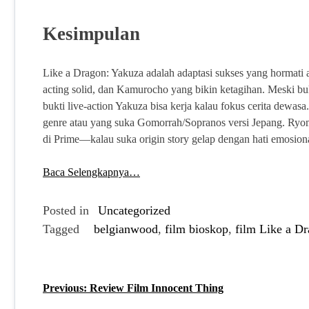
Kesimpulan
Like a Dragon: Yakuza adalah adaptasi sukses yang hormati
acting solid, dan Kamurocho yang bikin ketagihan. Meski buka
bukti live-action Yakuza bisa kerja kalau fokus cerita dewas
genre atau yang suka Gomorrah/Sopranos versi Jepang. Ryom
di Prime—kalau suka origin story gelap dengan hati emosion
Baca Selengkapnya…
Posted in
Uncategorized
Tagged
belgianwood
,
film bioskop
,
film Like a D
Previous:
Review Film Innocent Thing
P