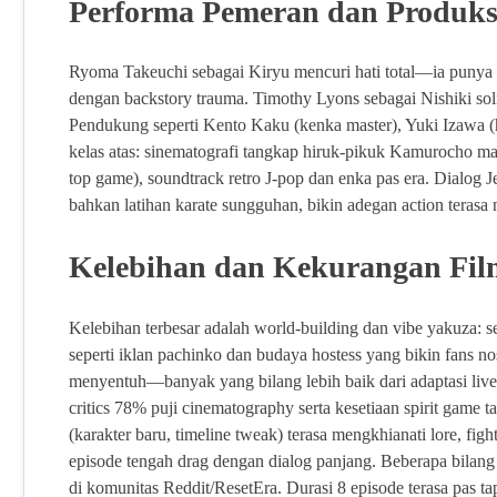
Performa Pemeran dan Produks
Ryoma Takeuchi sebagai Kiryu mencuri hati total—ia punya au
dengan backstory trauma. Timothy Lyons sebagai Nishiki sol
Pendukung seperti Kento Kaku (kenka master), Yuki Izawa (h
kelas atas: sinematografi tangkap hiruk-pikuk Kamurocho mal
top game), soundtrack retro J-pop dan enka pas era. Dialog Je
bahkan latihan karate sungguhan, bikin adegan action terasa 
Kelebihan dan Kekurangan Fil
Kelebihan terbesar adalah world-building dan vibe yakuza: s
seperti iklan pachinko dan budaya hostess yang bikin fans no
menyentuh—banyak yang bilang lebih baik dari adaptasi live
critics 78% puji cinematography serta kesetiaan spirit game 
(karakter baru, timeline tweak) terasa mengkhianati lore, fi
episode tengah drag dengan dialog panjang. Beberapa bilang
di komunitas Reddit/ResetEra. Durasi 8 episode terasa pas tapi