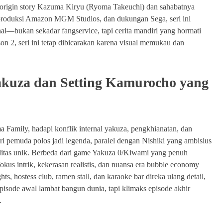
origin story Kazuma Kiryu (Ryoma Takeuchi) dan sahabatnya
produksi Amazon MGM Studios, dan dukungan Sega, seri ini
al—bukan sekadar fangservice, tapi cerita mandiri yang hormati
on 2, seri ini tetap dibicarakan karena visual memukau dan
Yakuza dan Setting Kamurocho yang
a Family, hadapi konflik internal yakuza, pengkhianatan, dan
dari pemuda polos jadi legenda, paralel dengan Nishiki yang ambisius
ivalitas unik. Berbeda dari game Yakuza 0/Kiwami yang penuh
fokus intrik, kekerasan realistis, dan nuansa era bubble economy
ts, hostess club, ramen stall, dan karaoke bar direka ulang detail,
pisode awal lambat bangun dunia, tapi klimaks episode akhir
.