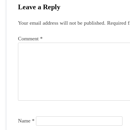
o
Leave a Reply
s
Your email address will not be published.
Required f
t
n
Comment
*
a
v
i
g
a
t
i
o
Name
*
n