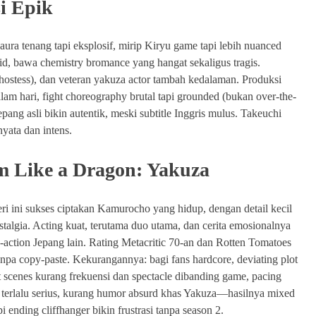
i Epik
ra tenang tapi eksplosif, mirip Kiryu game tapi lebih nuanced
id, bawa chemistry bromance yang hangat sekaligus tragis.
ostess), dan veteran yakuza actor tambah kedalaman. Produksi
am hari, fight choreography brutal tapi grounded (bukan over-the-
pang asli bikin autentik, meski subtitle Inggris mulus. Takeuchi
nyata dan intens.
m Like a Dragon: Yakuza
eri ini sukses ciptakan Kamurocho yang hidup, dengan detail kecil
stalgia. Acting kuat, terutama duo utama, dan cerita emosionalnya
-action Jepang lain. Rating Metacritic 70-an dan Rotten Tomatoes
tanpa copy-paste. Kekurangannya: bagi fans hardcore, deviating plot
ght scenes kurang frekuensi dan spectacle dibanding game, pacing
 terlalu serius, kurang humor absurd khas Yakuza—hasilnya mixed
 ending cliffhanger bikin frustrasi tanpa season 2.