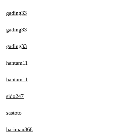
gading33
gading33
gading33
hantam11
hantam11
sido247
sastoto
harimau868