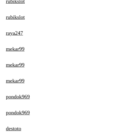
rubikslot
rubikslot
raya247
mekar99
mekar99
mekar99
pondok969
pondok969
destoto