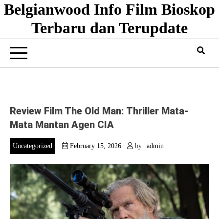
Belgianwood Info Film Bioskop
Skip
to
Terbaru dan Terupdate
content
Review Film The Old Man: Thriller Mata-
Mata Mantan Agen CIA
Uncategorized
February 15, 2026
by
admin