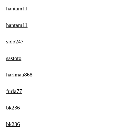
hantam11
hantam11
sido247
sastoto
harimau868
furla77
bk236
bk236