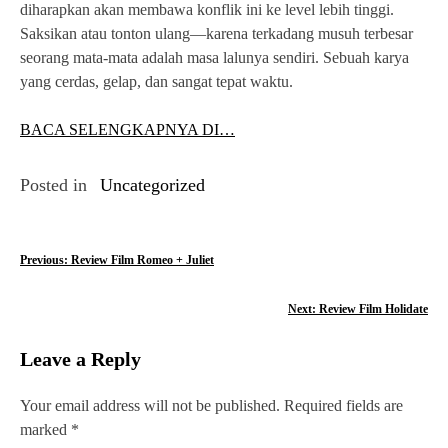
diharapkan akan membawa konflik ini ke level lebih tinggi.
Saksikan atau tonton ulang—karena terkadang musuh terbesar
seorang mata-mata adalah masa lalunya sendiri. Sebuah karya
yang cerdas, gelap, dan sangat tepat waktu.
BACA SELENGKAPNYA DI…
Posted in
Uncategorized
P
Previous:
Review Film Romeo + Juliet
o
Next:
Review Film Holidate
s
Leave a Reply
t
n
Your email address will not be published.
Required fields are
marked
*
a