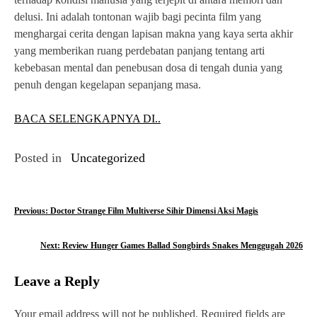
delusi. Ini adalah tontonan wajib bagi pecinta film yang
menghargai cerita dengan lapisan makna yang kaya serta akhir
yang memberikan ruang perdebatan panjang tentang arti
kebebasan mental dan penebusan dosa di tengah dunia yang
penuh dengan kegelapan sepanjang masa.
BACA SELENGKAPNYA DI..
Posted in
Uncategorized
P
Previous:
Doctor Strange Film Multiverse Sihir Dimensi Aksi Magis
o
Next:
Review Hunger Games Ballad Songbirds Snakes Menggugah 2026
s
Leave a Reply
t
n
Your email address will not be published.
Required fields are