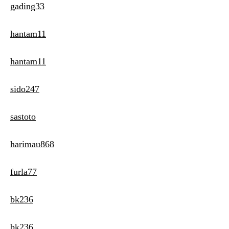
gading33
hantam11
hantam11
sido247
sastoto
harimau868
furla77
bk236
bk236