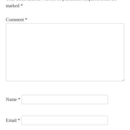
marked
*
a
v
Comment
*
i
g
a
t
i
o
n
Name
*
Email
*