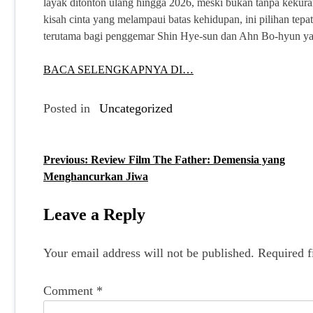
layak ditonton ulang hingga 2026, meski bukan tanpa kekura
kisah cinta yang melampaui batas kehidupan, ini pilihan te
terutama bagi penggemar Shin Hye-sun dan Ahn Bo-hyun yan
BACA SELENGKAPNYA DI…
Posted in
Uncategorized
Previous:
Review Film The Father: Demensia yang
P
Menghancurkan Jiwa
o
s
Leave a Reply
t
Your email address will not be published.
Required f
n
a
Comment
*