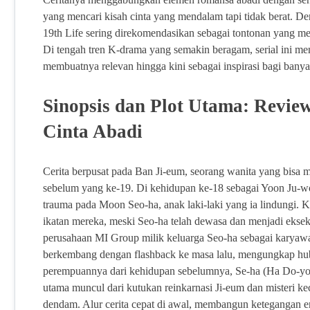
yang mencari kisah cinta yang mendalam tapi tidak berat. 
19th Life sering direkomendasikan sebagai tontonan yang men
Di tengah tren K-drama yang semakin beragam, serial ini me
membuatnya relevan hingga kini sebagai inspirasi bagi banya
Sinopsis dan Plot Utama: Review
Cinta Abadi
Cerita berpusat pada Ban Ji-eum, seorang wanita yang bisa 
sebelum yang ke-19. Di kehidupan ke-18 sebagai Yoon Ju-wo
trauma pada Moon Seo-ha, anak laki-laki yang ia lindungi. K
ikatan mereka, meski Seo-ha telah dewasa dan menjadi ekseku
perusahaan MI Group milik keluarga Seo-ha sebagai karyawa
berkembang dengan flashback ke masa lalu, mengungkap hub
perempuannya dari kehidupan sebelumnya, Se-ha (Ha Do-yoo
utama muncul dari kutukan reinkarnasi Ji-eum dan misteri kec
dendam. Alur cerita cepat di awal, membangun ketegangan em