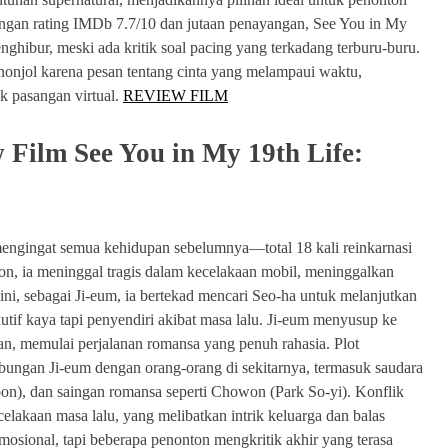
Dengan rating IMDb 7.7/10 dan jutaan penayangan, See You in My
ghibur, meski ada kritik soal pacing yang terkadang terburu-buru.
nonjol karena pesan tentang cinta yang melampaui waktu,
k pasangan virtual.
REVIEW FILM
 Film See You in My 19th Life:
mengingat semua kehidupan sebelumnya—total 18 kali reinkarnasi
n, ia meninggal tragis dalam kecelakaan mobil, meninggalkan
ini, sebagai Ji-eum, ia bertekad mencari Seo-ha untuk melanjutkan
tif kaya tapi penyendiri akibat masa lalu. Ji-eum menyusup ke
n, memulai perjalanan romansa yang penuh rahasia. Plot
ungan Ji-eum dengan orang-orang di sekitarnya, termasuk saudara
n), dan saingan romansa seperti Chowon (Park So-yi). Konflik
elakaan masa lalu, yang melibatkan intrik keluarga dan balas
osional, tapi beberapa penonton mengkritik akhir yang terasa