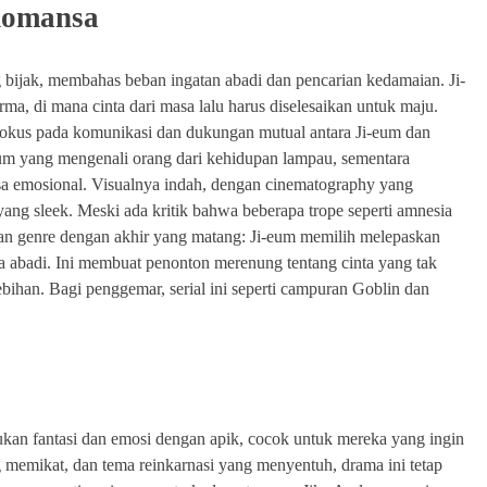
Romansa
 bijak, membahas beban ingatan abadi dan pencarian kedamaian. Ji-
ma, di mana cinta dari masa lalu harus diselesaikan untuk maju.
—fokus pada komunikasi dan dukungan mutual antara Ji-eum dan
-eum yang mengenali orang dari kehidupan lampau, sementara
nsa emosional. Visualnya indah, dengan cinematography yang
g sleek. Meski ada kritik bahwa beberapa trope seperti amnesia
rkan genre dengan akhir yang matang: Ji-eum memilih melepaskan
sa abadi. Ini membuat penonton merenung tentang cinta yang tak
ebihan. Bagi penggemar, serial ini seperti campuran Goblin dan
kan fantasi dan emosi dengan apik, cocok untuk mereka yang ingin
 memikat, dan tema reinkarnasi yang menyentuh, drama ini tetap