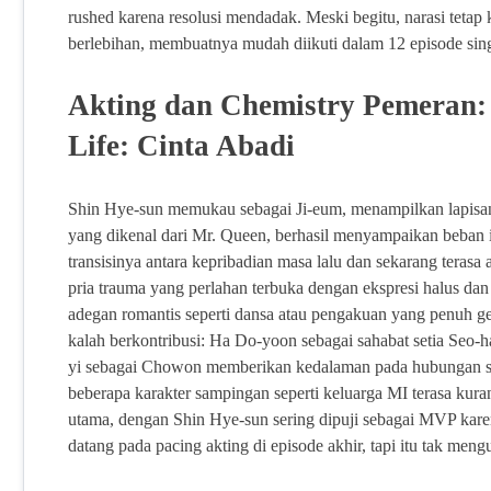
rushed karena resolusi mendadak. Meski begitu, narasi tetap
berlebihan, membuatnya mudah diikuti dalam 12 episode sin
Akting dan Chemistry Pemeran: 
Life: Cinta Abadi
Shin Hye-sun memukau sebagai Ji-eum, menampilkan lapisan e
yang dikenal dari Mr. Queen, berhasil menyampaikan beban 
transisinya antara kepribadian masa lalu dan sekarang teras
pria trauma yang perlahan terbuka dengan ekspresi halus da
adegan romantis seperti dansa atau pengakuan yang penuh g
kalah berkontribusi: Ha Do-yoon sebagai sahabat setia Seo
yi sebagai Chowon memberikan kedalaman pada hubungan saud
beberapa karakter sampingan seperti keluarga MI terasa kura
utama, dengan Shin Hye-sun sering dipuji sebagai MVP kare
datang pada pacing akting di episode akhir, tapi itu tak meng