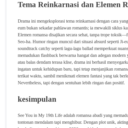
Tema Reinkarnasi dan Elemen 
Drama ini mengeksplorasi tema reinkarnasi dengan cara yang
eum bukan sekadar pahlawan romantis; ia mewakili siklus kar
Elemen romansa disajikan secara sehat, tanpa trope toksik
Seo-ha. Humor ringan muncul dari situasi absurd seperti Ji
soundtrack catchy seperti lagu-lagu ballad memperkuat nua
memadukan flashback berwarna hangat dan adegan modern yan
atau balas dendam terasa klise, drama ini berhasil menyega
ingatan untuk kehidupan baru, tapi tetap menjanjikan roman
terikat waktu, sambil menikmati elemen fantasi yang tak berl
Nevertheless, tapi dengan sentuhan lebih ringan dan positif.
kesimpulan
See You in My 19th Life adalah romansa abadi yang memadu
tontonan mendalam tapi menghibur. Dengan plot unik, akting