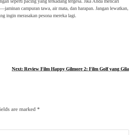
ngan seperti pacing yang terkadang tergesa. Jika Anda mencari
pat—jaminan campuran tawa, air mata, dan harapan. Jangan lewatkan,
g ingin merasakan pesona mereka lagi.
Next:
Review Film Happy Gilmore 2: Film Golf yang Gila
ields are marked
*