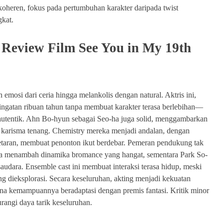
 koheren, fokus pada pertumbuhan karakter daripada twist
gkat.
Review Film See You in My 19th
mosi dari ceria hingga melankolis dengan natural. Aktris ini,
ingatan ribuan tahun tanpa membuat karakter terasa berlebihan—
a autentik. Ahn Bo-hyun sebagai Seo-ha juga solid, menggambarkan
n karisma tenang. Chemistry mereka menjadi andalan, dengan
etaran, membuat penonton ikut berdebar. Pemeran pendukung tak
-ha menambah dinamika bromance yang hangat, sementara Park So-
ara. Ensemble cast ini membuat interaksi terasa hidup, meski
ng dieksplorasi. Secara keseluruhan, akting menjadi kekuatan
na kemampuannya beradaptasi dengan premis fantasi. Kritik minor
urangi daya tarik keseluruhan.