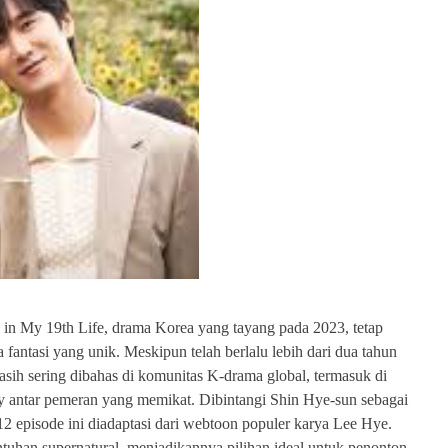
 in My 19th Life, drama Korea yang tayang pada 2023, tetap
fantasi yang unik. Meskipun telah berlalu lebih dari dua tahun
masih sering dibahas di komunitas K-drama global, termasuk di
try antar pemeran yang memikat. Dibintangi Shin Hye-sun sebagai
episode ini diadaptasi dari webtoon populer karya Lee Hye.
uhan supernatural, menjadikannya pilihan ideal untuk penonton