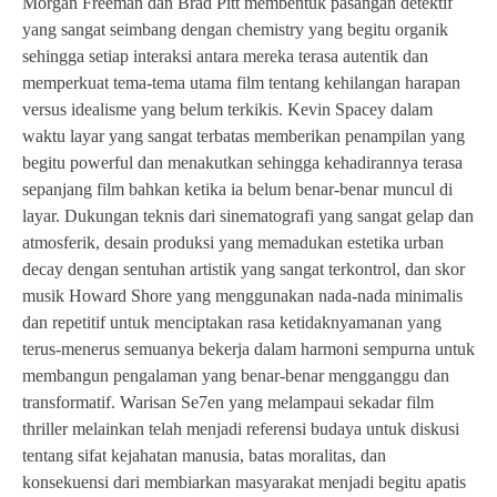
Morgan Freeman dan Brad Pitt membentuk pasangan detektif
yang sangat seimbang dengan chemistry yang begitu organik
sehingga setiap interaksi antara mereka terasa autentik dan
memperkuat tema-tema utama film tentang kehilangan harapan
versus idealisme yang belum terkikis. Kevin Spacey dalam
waktu layar yang sangat terbatas memberikan penampilan yang
begitu powerful dan menakutkan sehingga kehadirannya terasa
sepanjang film bahkan ketika ia belum benar-benar muncul di
layar. Dukungan teknis dari sinematografi yang sangat gelap dan
atmosferik, desain produksi yang memadukan estetika urban
decay dengan sentuhan artistik yang sangat terkontrol, dan skor
musik Howard Shore yang menggunakan nada-nada minimalis
dan repetitif untuk menciptakan rasa ketidaknyamanan yang
terus-menerus semuanya bekerja dalam harmoni sempurna untuk
membangun pengalaman yang benar-benar mengganggu dan
transformatif. Warisan Se7en yang melampaui sekadar film
thriller melainkan telah menjadi referensi budaya untuk diskusi
tentang sifat kejahatan manusia, batas moralitas, dan
konsekuensi dari membiarkan masyarakat menjadi begitu apatis