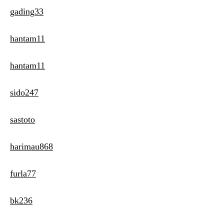
gading33
hantam11
hantam11
sido247
sastoto
harimau868
furla77
bk236