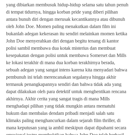
yang dibiarkan membusuk hidup-hidup selama satu tahun penuh
di tempat tidurnya, hingga korban pride yang diberi pilihan
antara bunuh diri dengan merusak kecantikannya atau dibunuh
oleh John Doe. Momen paling menakutkan dalam film ini
bukanlah adegan kekerasan itu sendiri melainkan momen ketika
John Doe menyerahkan diri dengan begitu tenang di kantor
polisi sambil membawa dua kotak misterius dan membuat
kesepakatan dengan polisi untuk membawa Somerset dan Mills
ke lokasi terakhir di mana dua korban terakhirnya berada,
sebuah adegan yang sangat intens karena kita menyadari bahwa
pembunuh ini telah merencanakan segalanya hingga akhir
termasuk penangkapannya sendiri dan bahwa tidak ada yang
dapat dilakukan oleh para detektif untuk menghentikan rencana
akhirnya. Akhir cerita yang sangat tragis di mana Mills
menghadapi pilihan yang tidak mungkin antara mematuhi
hukum dan membalas dendam pribadi menjadi salah satu
klimaks paling menghancurkan dalam sejarah film thriller, di
mana keputusan yang ia ambil meskipun dapat dipahami secara
emosional justru membuktikan bahwa John Doe telah berhasil