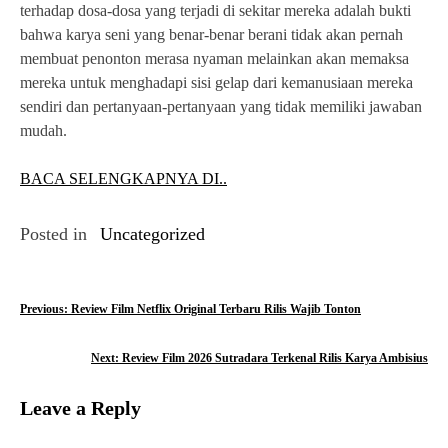
terhadap dosa-dosa yang terjadi di sekitar mereka adalah bukti
bahwa karya seni yang benar-benar berani tidak akan pernah
membuat penonton merasa nyaman melainkan akan memaksa
mereka untuk menghadapi sisi gelap dari kemanusiaan mereka
sendiri dan pertanyaan-pertanyaan yang tidak memiliki jawaban
mudah.
BACA SELENGKAPNYA DI..
Posted in
Uncategorized
P
Previous:
Review Film Netflix Original Terbaru Rilis Wajib Tonton
o
Next:
Review Film 2026 Sutradara Terkenal Rilis Karya Ambisius
s
Leave a Reply
t