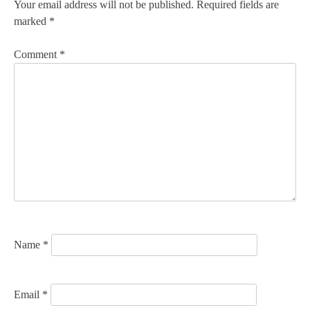
n
Your email address will not be published.
Required fields are
marked
*
a
v
Comment
*
i
g
a
t
i
o
n
Name
*
Email
*