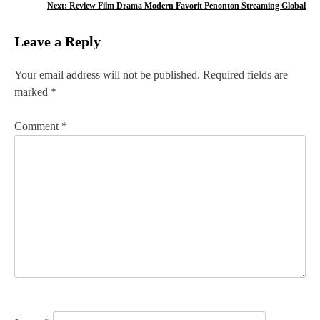
Next:
Review Film Drama Modern Favorit Penonton Streaming Global
s
Leave a Reply
t
n
Your email address will not be published.
Required fields are
marked
*
a
v
Comment
*
i
g
a
t
i
o
n