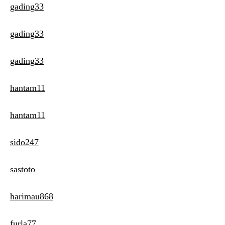
gading33
gading33
gading33
hantam11
hantam11
sido247
sastoto
harimau868
furla77