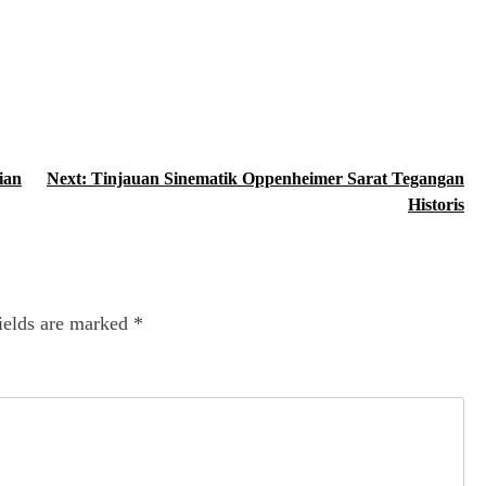
ian
Next:
Tinjauan Sinematik Oppenheimer Sarat Tegangan
Historis
ields are marked
*