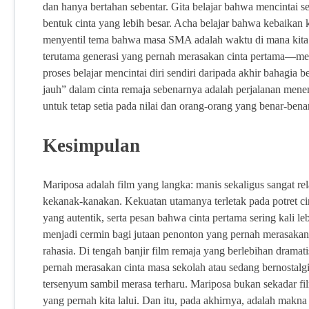
dan hanya bertahan sebentar. Gita belajar bahwa mencintai s
bentuk cinta yang lebih besar. Acha belajar bahwa kebaikan ke
menyentil tema bahwa masa SMA adalah waktu di mana kita 
terutama generasi yang pernah merasakan cinta pertama—meras
proses belajar mencintai diri sendiri daripada akhir bahagi
jauh” dalam cinta remaja sebenarnya adalah perjalanan menem
untuk tetap setia pada nilai dan orang-orang yang benar-bena
Kesimpulan
Mariposa adalah film yang langka: manis sekaligus sangat rel
kekanak-kanakan. Kekuatan utamanya terletak pada potret 
yang autentik, serta pesan bahwa cinta pertama sering kali leb
menjadi cermin bagi jutaan penonton yang pernah merasakan 
rahasia. Di tengah banjir film remaja yang berlebihan dram
pernah merasakan cinta masa sekolah atau sedang bernostal
tersenyum sambil merasa terharu. Mariposa bukan sekadar fi
yang pernah kita lalui. Dan itu, pada akhirnya, adalah makna 