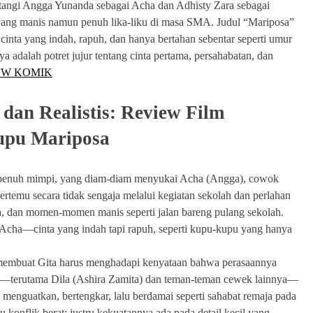
intangi Angga Yunanda sebagai Acha dan Adhisty Zara sebagai
ja yang manis namun penuh lika-liku di masa SMA. Judul “Mariposa”
inta yang indah, rapuh, dan hanya bertahan sebentar seperti umur
 adalah potret jujur tentang cinta pertama, persahabatan, dan
EW KOMIK
dan Realistis: Review Film
kupu Mariposa
an penuh mimpi, yang diam-diam menyukai Acha (Angga), cowok
ertemu secara tidak sengaja melalui kegiatan sekolah dan perlahan
a, dan momen-momen manis seperti jalan bareng pulang sekolah.
Acha—cinta yang indah tapi rapuh, seperti kupu-kupu yang hanya
, membuat Gita harus menghadapi kenyataan bahwa perasaannya
nya—terutama Dila (Ashira Zamita) dan teman-teman cewek lainnya—
menguatkan, bertengkar, lalu berdamai seperti sahabat remaja pada
konflik berat; justru kekuatannya ada pada detail kecil yang