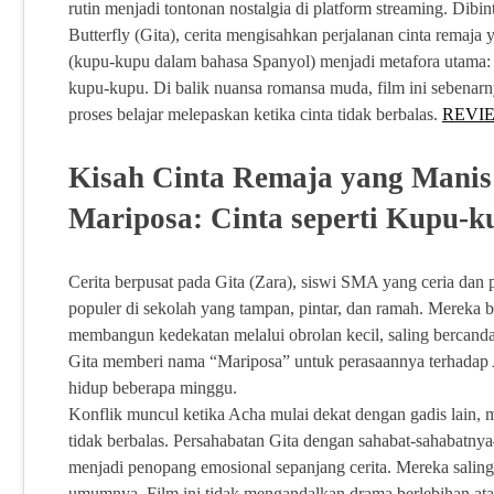
rutin menjadi tontonan nostalgia di platform streaming. Dib
Butterfly (Gita), cerita mengisahkan perjalanan cinta rema
(kupu-kupu dalam bahasa Spanyol) menjadi metafora utama: c
kupu-kupu. Di balik nuansa romansa muda, film ini sebenarnya
proses belajar melepaskan ketika cinta tidak berbalas.
REVI
Kisah Cinta Remaja yang Manis 
Mariposa: Cinta seperti Kupu-
Cerita berpusat pada Gita (Zara), siswi SMA yang ceria d
populer di sekolah yang tampan, pintar, dan ramah. Mereka b
membangun kedekatan melalui obrolan kecil, saling bercand
Gita memberi nama “Mariposa” untuk perasaannya terhadap 
hidup beberapa minggu.
Konflik muncul ketika Acha mulai dekat dengan gadis lain
tidak berbalas. Persahabatan Gita dengan sahabat-sahabat
menjadi penopang emosional sepanjang cerita. Mereka saling 
umumnya. Film ini tidak mengandalkan drama berlebihan atau 