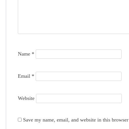
g
a
t
i
o
Name
*
n
Email
*
Website
Save my name, email, and website in this browser