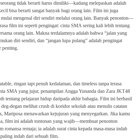
eseorang tidak berarti harus dimiliki—kadang melepaskan adalah
cil bisa berarti sangat banyak bagi orang lain. Film ini juga
mulai mengenal diri sendiri melalui orang lain. Banyak penonton—
a film ini seperti pengingat: cinta SMA sering kali lebih tentang
a bersama orang lain. Makna terdalamnya adalah bahwa “jalan yang
ukan diri sendiri, dan “jangan lupa pulang” adalah pengingat
r penting.
atable, ringan tapi penuh kedalaman, dan timeless tanpa terasa
cinta SMA yang jujur, penampilan Angga Yunanda dan Zara JKT48
ih tentang pelajaran hidup daripada akhir bahagia. Film ini berhasil
deg-degan melihat crush di koridor sekolah atau menulis catatan
atis, Mariposa menawarkan kejujuran yang menyegarkan. Jika kamu
gia, film ini adalah tontonan yang wajib—membuat penonton
lm romansa remaja; ia adalah surat cinta kepada masa-masa indah
paling indah dari sebuah film.