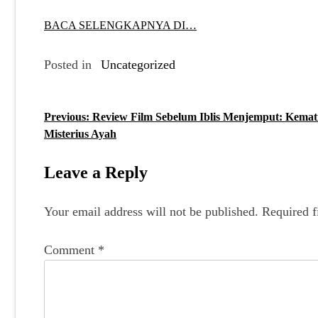
BACA SELENGKAPNYA DI…
Posted in
Uncategorized
Previous:
Review Film Sebelum Iblis Menjemput: Kemat
P
Misterius Ayah
o
s
Leave a Reply
t
Your email address will not be published.
Required f
n
a
Comment
*
v
i