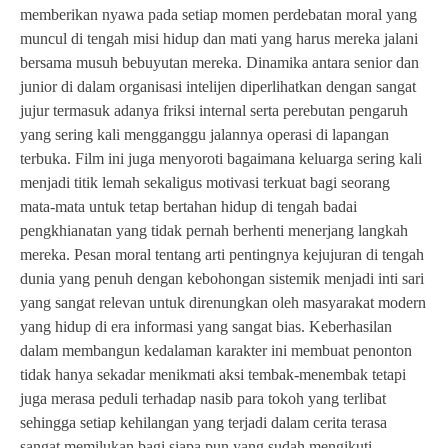
memberikan nyawa pada setiap momen perdebatan moral yang
muncul di tengah misi hidup dan mati yang harus mereka jalani
bersama musuh bebuyutan mereka. Dinamika antara senior dan
junior di dalam organisasi intelijen diperlihatkan dengan sangat
jujur termasuk adanya friksi internal serta perebutan pengaruh
yang sering kali mengganggu jalannya operasi di lapangan
terbuka. Film ini juga menyoroti bagaimana keluarga sering kali
menjadi titik lemah sekaligus motivasi terkuat bagi seorang
mata-mata untuk tetap bertahan hidup di tengah badai
pengkhianatan yang tidak pernah berhenti menerjang langkah
mereka. Pesan moral tentang arti pentingnya kejujuran di tengah
dunia yang penuh dengan kebohongan sistemik menjadi inti sari
yang sangat relevan untuk direnungkan oleh masyarakat modern
yang hidup di era informasi yang sangat bias. Keberhasilan
dalam membangun kedalaman karakter ini membuat penonton
tidak hanya sekadar menikmati aksi tembak-menembak tetapi
juga merasa peduli terhadap nasib para tokoh yang terlibat
sehingga setiap kehilangan yang terjadi dalam cerita terasa
sangat memilukan bagi siapa pun yang sudah mengikuti