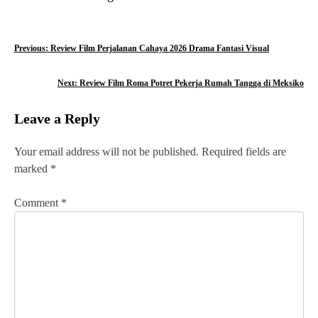
P
Previous:
Review Film Perjalanan Cahaya 2026 Drama Fantasi Visual
o
Next:
Review Film Roma Potret Pekerja Rumah Tangga di Meksiko
s
Leave a Reply
t
n
Your email address will not be published.
Required fields are
marked
*
a
v
Comment
*
i
g
a
t