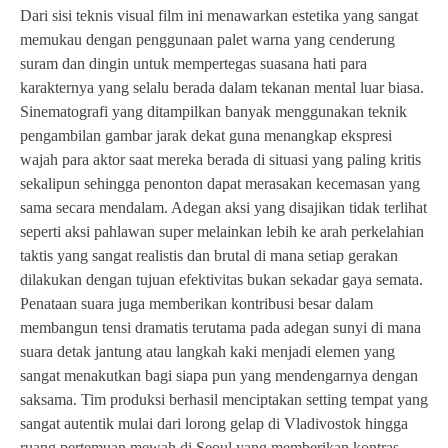
Dari sisi teknis visual film ini menawarkan estetika yang sangat
memukau dengan penggunaan palet warna yang cenderung
suram dan dingin untuk mempertegas suasana hati para
karakternya yang selalu berada dalam tekanan mental luar biasa.
Sinematografi yang ditampilkan banyak menggunakan teknik
pengambilan gambar jarak dekat guna menangkap ekspresi
wajah para aktor saat mereka berada di situasi yang paling kritis
sekalipun sehingga penonton dapat merasakan kecemasan yang
sama secara mendalam. Adegan aksi yang disajikan tidak terlihat
seperti aksi pahlawan super melainkan lebih ke arah perkelahian
taktis yang sangat realistis dan brutal di mana setiap gerakan
dilakukan dengan tujuan efektivitas bukan sekadar gaya semata.
Penataan suara juga memberikan kontribusi besar dalam
membangun tensi dramatis terutama pada adegan sunyi di mana
suara detak jantung atau langkah kaki menjadi elemen yang
sangat menakutkan bagi siapa pun yang mendengarnya dengan
saksama. Tim produksi berhasil menciptakan setting tempat yang
sangat autentik mulai dari lorong gelap di Vladivostok hingga
ruang pertemuan mewah di Seoul yang memberikan kontras