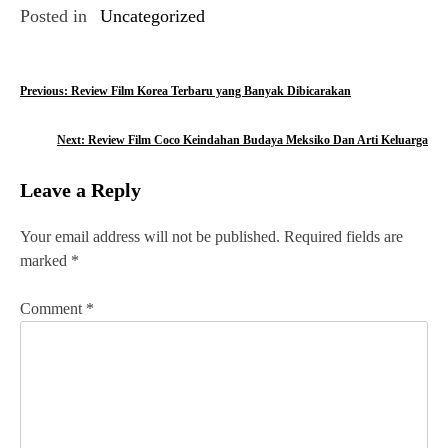
Posted in
Uncategorized
P
Previous:
Review Film Korea Terbaru yang Banyak Dibicarakan
o
Next:
Review Film Coco Keindahan Budaya Meksiko Dan Arti Keluarga
s
Leave a Reply
t
n
Your email address will not be published.
Required fields are
marked
*
a
v
Comment
*
i
g
a