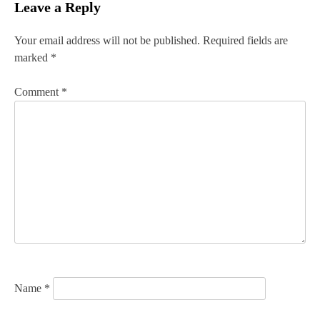
Leave a Reply
t
n
Your email address will not be published.
Required fields are
marked
*
a
v
Comment
*
i
g
a
t
i
o
n
Name
*