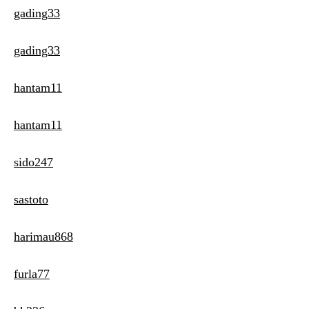
gading33
gading33
hantam11
hantam11
sido247
sastoto
harimau868
furla77