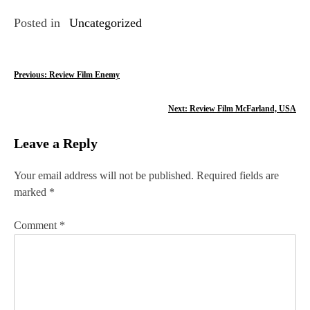
Posted in
Uncategorized
P
Previous:
Review Film Enemy
o
Next:
Review Film McFarland, USA
s
Leave a Reply
t
n
Your email address will not be published.
Required fields are
marked
*
a
v
Comment
*
i
g
a