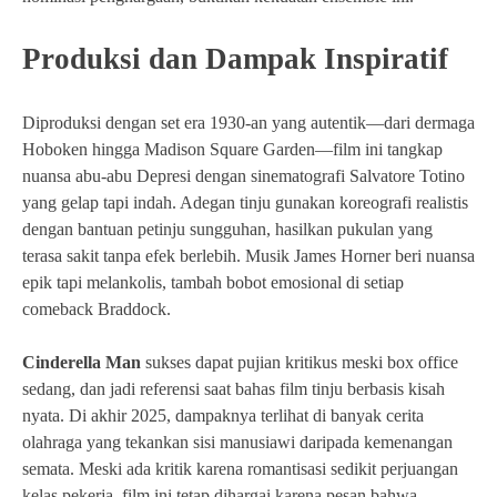
Produksi dan Dampak Inspiratif
Diproduksi dengan set era 1930-an yang autentik—dari dermaga
Hoboken hingga Madison Square Garden—film ini tangkap
nuansa abu-abu Depresi dengan sinematografi Salvatore Totino
yang gelap tapi indah. Adegan tinju gunakan koreografi realistis
dengan bantuan petinju sungguhan, hasilkan pukulan yang
terasa sakit tanpa efek berlebih. Musik James Horner beri nuansa
epik tapi melankolis, tambah bobot emosional di setiap
comeback Braddock.
Cinderella Man
sukses dapat pujian kritikus meski box office
sedang, dan jadi referensi saat bahas film tinju berbasis kisah
nyata. Di akhir 2025, dampaknya terlihat di banyak cerita
olahraga yang tekankan sisi manusiawi daripada kemenangan
semata. Meski ada kritik karena romantisasi sedikit perjuangan
kelas pekerja, film ini tetap dihargai karena pesan bahwa