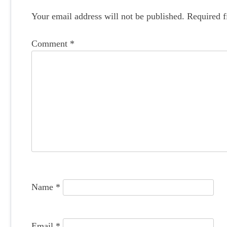
s
Your email address will not be published.
Required f
t
n
Comment
*
a
v
i
g
a
t
i
o
Name
*
n
Email
*