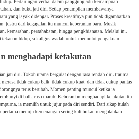
an hidup. Pertarungan verbal dalam panggung adu kemampuan
rtahan, dan bukti jati diri. Setiap penampilan membawanya
uatu yang layak didengar. Proses kreatifnya pun tidak digambarkan
n, justru dari kegagalan itu muncul keberanian baru. Musik
an, kemarahan, persahabatan, hingga pengkhianatan. Melalui ini,
ri tekanan hidup, sekaligus wadah untuk menuntut pengakuan.
ian menghadapi ketakutan
an jati diri. Tokoh utama bergulat dengan rasa rendah diri, trauma
merasa tidak cukup baik, tidak cukup kuat, dan tidak cukup pantas
mendorongnya terus berubah. Momen penting muncul ketika ia
sembunyi di balik rasa marah. Keberanian menghadapi ketakutan itu
purna, ia memilih untuk jujur pada diri sendiri. Dari sikap itulah
ah pertama menuju kemenangan sering kali bukan mengalahkan