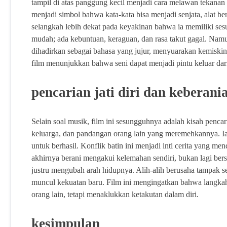
tampil di atas panggung kecil menjadi cara melawan tekan
menjadi simbol bahwa kata-kata bisa menjadi senjata, alat be
selangkah lebih dekat pada keyakinan bahwa ia memiliki ses
mudah; ada kebuntuan, keraguan, dan rasa takut gagal. Namu
dihadirkan sebagai bahasa yang jujur, menyuarakan kemiskin
film menunjukkan bahwa seni dapat menjadi pintu keluar da
pencarian jati diri dan keberan
Selain soal musik, film ini sesungguhnya adalah kisah pencari
keluarga, dan pandangan orang lain yang meremehkannya. Ia 
untuk berhasil. Konflik batin ini menjadi inti cerita yang 
akhirnya berani mengakui kelemahan sendiri, bukan lagi ber
justru mengubah arah hidupnya. Alih-alih berusaha tampak sem
muncul kekuatan baru. Film ini mengingatkan bahwa langk
orang lain, tetapi menaklukkan ketakutan dalam diri.
kesimpulan