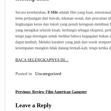
Secara keseluruhan,
8 Mile
adalah film yang kuat, emosional
tema perjuangan dari bawah, tekanan sosial, dan pencarian i
lingkungan keras dan tokoh yang penuh keraguan membuat fi
yang mengikat seluruh kisah, berfungsi sebagai ekspresi, pe
tetapi juga dorongan untuk melihat bahwa kegagalan bukan akh
dapat tumbuh. Melalui karakter yang jauh dari sosok sempur
kesempatan mungkin tidak datang berkali-kali, tetapi ketik
BACA SELENGKAPNYA DI…
Posted in
Uncategorized
Previous:
Review Film American Gangster
P
o
Leave a Reply