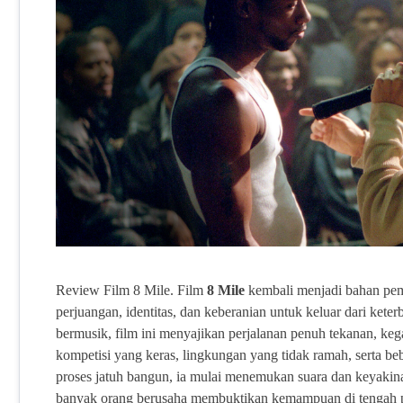
Review Film 8 Mile. Film
8 Mile
kembali menjadi bahan pem
perjuangan, identitas, dan keberanian untuk keluar dari ket
bermusik, film ini menyajikan perjalanan penuh tekanan, ke
kompetisi yang keras, lingkungan yang tidak ramah, serta 
proses jatuh bangun, ia mulai menemukan suara dan keyakinan 
banyak orang berusaha membuktikan kemampuan di tengah per