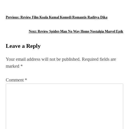
P
Previous:
Review Film Koala Kumal Komedi Romantis Raditya Dika
o
Next:
Review Spider-Man No Way Home Nostalgia Marvel Epik
s
Leave a Reply
t
n
Your email address will not be published.
Required fields are
marked
*
a
v
Comment
*
i
g
a
t