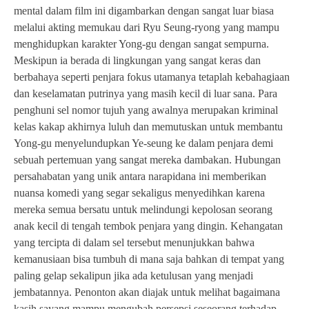
mental dalam film ini digambarkan dengan sangat luar biasa
melalui akting memukau dari Ryu Seung-ryong yang mampu
menghidupkan karakter Yong-gu dengan sangat sempurna.
Meskipun ia berada di lingkungan yang sangat keras dan
berbahaya seperti penjara fokus utamanya tetaplah kebahagiaan
dan keselamatan putrinya yang masih kecil di luar sana. Para
penghuni sel nomor tujuh yang awalnya merupakan kriminal
kelas kakap akhirnya luluh dan memutuskan untuk membantu
Yong-gu menyelundupkan Ye-seung ke dalam penjara demi
sebuah pertemuan yang sangat mereka dambakan. Hubungan
persahabatan yang unik antara narapidana ini memberikan
nuansa komedi yang segar sekaligus menyedihkan karena
mereka semua bersatu untuk melindungi kepolosan seorang
anak kecil di tengah tembok penjara yang dingin. Kehangatan
yang tercipta di dalam sel tersebut menunjukkan bahwa
kemanusiaan bisa tumbuh di mana saja bahkan di tempat yang
paling gelap sekalipun jika ada ketulusan yang menjadi
jembatannya. Penonton akan diajak untuk melihat bagaimana
kasih sayang mampu mengubah persepsi seseorang terhadap