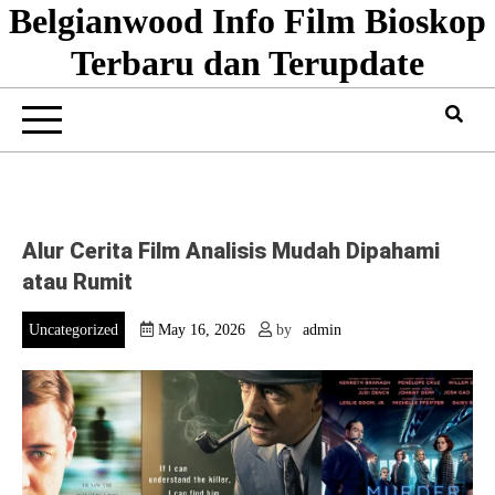
Belgianwood Info Film Bioskop
Skip
to
Terbaru dan Terupdate
content
Alur Cerita Film Analisis Mudah Dipahami
atau Rumit
Uncategorized
May 16, 2026
by
admin