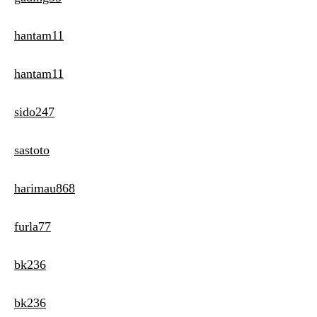
hantam11
hantam11
sido247
sastoto
harimau868
furla77
bk236
bk236