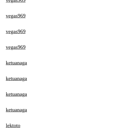
vegas969
vegas969
vegas969
ketuanaga
ketuanaga
ketuanaga
ketuanaga
lektoto