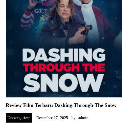
Review Film Terbaru Dashing Through The Snow
Uncategorized
December 17, 2025
by
admin