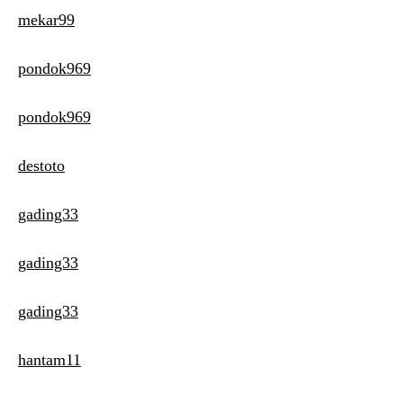
mekar99
pondok969
pondok969
destoto
gading33
gading33
gading33
hantam11