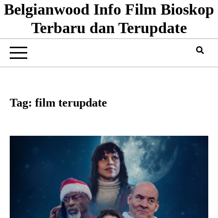
Belgianwood Info Film Bioskop
Skip
to
Terbaru dan Terupdate
content
Tag:
film terupdate