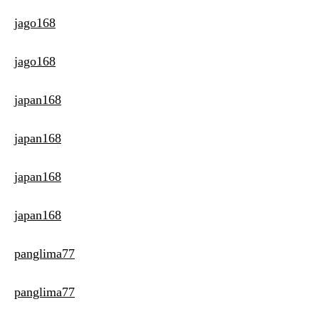
jago168
jago168
japan168
japan168
japan168
japan168
panglima77
panglima77