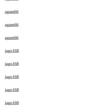
agam66
agam66
agam66
jago168
jago168
jago168
jago168
jago168