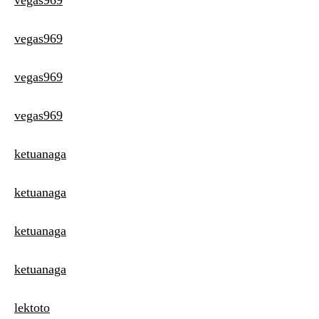
vegas969
vegas969
vegas969
ketuanaga
ketuanaga
ketuanaga
ketuanaga
lektoto