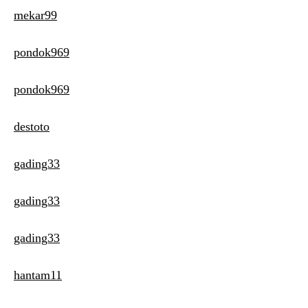
mekar99
pondok969
pondok969
destoto
gading33
gading33
gading33
hantam11